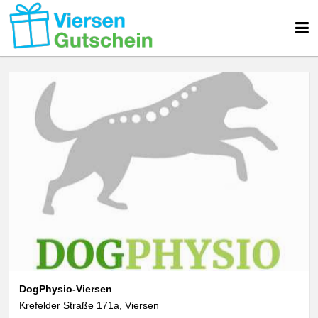
DogPhysio-Viersen
Krefelder Straße 171a, Viersen